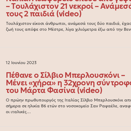
– Τουλάχιστον 21 νεκροί – Ανάμεσ
τους 2 παιδιά (video)
Τουλάχιστον είκοσι άνθρωποι, ανάμεσά τους δύο παιδιά, έχα
ζωή τους απόψε στο Μέστρε, λίγα χιλιόμετρα έξω από την Βεν
12 Ιουνίου 2023
Πέθανε ο Σίλβιο Μπερλουσκόνι –
Μένει «χήρα» η 32χρονη σύντροφ
του Μάρτα Φασίνα (video)
Ο πρώην πρωθυπουργός της Ιταλίας Σίλβιο Μπερλουσκόνι απ
σήμερα σε ηλικία 86 ετών στο νοσοκομείο Σαν Ραφαέλε, ανα
οι ιταλικές…