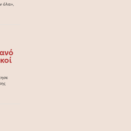
και τους 40 °C (video)
ν όλα»,
12 Ιουλίου 2026
Fia Vado – Σοφία Σαλβαρίδου: Μια
νέα παρουσία με ξεχωριστή
μουσική ταυτότητα (video)
12 Ιουλίου 2026
ιανό
DSQUARED2: Διοργάνωσε μια
κοί
αποκλειστική βραδιά μόδας στο
κατάστημα Eponymo Glyfada
(photo)
τησε
της
10 Ιουλίου 2026
Ζήνα Κουτσελίνη: Συνεχίζει στο
Star με νέα καθημερινή πρωινή
εκπομπή
09 Ιουλίου 2026
Ζήνα Κουτσελίνη: Γιόρτασε το