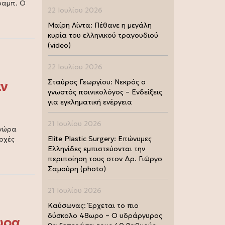
ραμπ. Ο
22 Ιουλίου 2026
Μαίρη Λίντα: Πέθανε η μεγάλη
κυρία του ελληνικού τραγουδιού
(video)
22 Ιουλίου 2026
Σταύρος Γεωργίου: Νεκρός ο
αν
γνωστός ποινικολόγος – Ενδείξεις
για εγκληματική ενέργεια
)
21 Ιουλίου 2026
ονώρα
Elite Plastic Surgery: Επώνυμες
οχές
Ελληνίδες εμπιστεύονται την
περιποίηση τους στον Δρ. Γιώργο
Σαμούρη (photo)
21 Ιουλίου 2026
Καύσωνας: Έρχεται το πιο
δύσκολο 48ωρο – Ο υδράργυρος
υρα