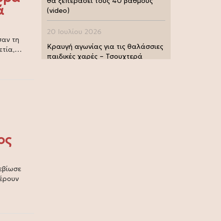
θα ξεπεράσει τους 40 βαθμούς
ά
(video)
20 Ιουλίου 2026
σαν τη
Κραυγή αγωνίας για τις θαλάσσιες
ετία,…
παιδικές χαρές – Τσουχτερά
πρόστιμα από τις Λιμενικές Αρχές
(photo)
20 Ιουλίου 2026
Μουντιάλ 2026: Παγκόσμια
πρωταθλήτρια η Ισπανία, 1-0 την
Αργεντινή στην παράταση (video)
ος
17 Ιουλίου 2026
Σία Κοσιώνη: Και επίσημα στον
εβίωσε
ΑΝΤ1
φέρουν
17 Ιουλίου 2026
Νικήτας Κακλαμάνης: Εκπλήρωσε