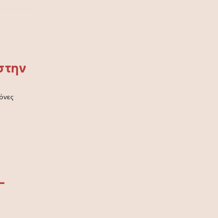
στην
όνες
–