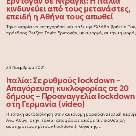
Ερντογάν σε Ντράγκι: Η Ιταλία
κινδυνεύει από τους μετανάστες,
επειδή η Αθήνα τους απωθεί
Την ευκαιρία να κατηγορήσει και πάλι την Ελλάδα βρήκε ο Το
πρόεδρος Ρετζέπ Ταγίπ Ερντογάν, με αφορμή, αυτήν τη φορά
23 Νοεμβρίου 2021
Ιταλία: Σε ρυθμούς lockdown –
Απαγόρευση κυκλοφορίας σε 20
δήμους – Προαναγγελία lockdown
στη Γερμανία (video)
Η τοπική αυτοδιοίκηση στην αυτόνομη βορειοανατολική περιφ
Άνω Αδίγη, στην Ιταλία, αποφάσισε απόψε την υιοθέτηση
αυστηρότερων μέτρων (lockdown), λόγω της…