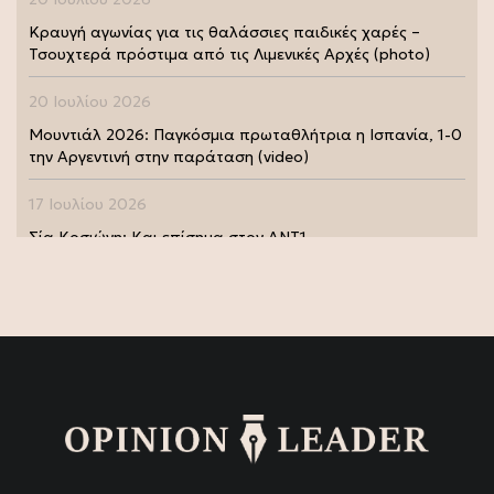
Κραυγή αγωνίας για τις θαλάσσιες παιδικές χαρές –
Τσουχτερά πρόστιμα από τις Λιμενικές Αρχές (photo)
20 Ιουλίου 2026
Μουντιάλ 2026: Παγκόσμια πρωταθλήτρια η Ισπανία, 1-0
την Αργεντινή στην παράταση (video)
17 Ιουλίου 2026
Σία Κοσιώνη: Και επίσημα στον ΑΝΤ1
17 Ιουλίου 2026
Νικήτας Κακλαμάνης: Εκπλήρωσε την τελευταία επιθυμία
της Μάρως Κοντού (photo)
15 Ιουλίου 2026
Μάρω Κοντού: Πέθανε η σπουδαία ηθοποιός (video)
13 Ιουλίου 2026