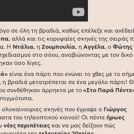
όγο σε όλη τη βραδιά, καθώς επέλεξε και ανέδειξ
υπα
, αλλά και τις κορυφαίες σκηνές της σειράς 
ια. Η
Ντάλια
, η
Ζουμπουλία
, η
Αγγέλα
, ο
Φώτης
χεδιασμού στο σόου, αναβιώνοντας με τον δικό
καν όσο λίγες.
τά»
είναι ένα πάρτι που ενώνει το χθες με το σήμ
 η βραδιά μετατρέπεται σε ένα μεγάλο πάρτι! 
ου συνδέθηκαν άρρηκτα με το
«Στο Παρά Πέντε
τιγμιότυπα.
ς ολοκαίνουριες σκηνές που έγραψε ο
Γιώργος
ματα του τηλεοπτικού κοινού! Οι πέντε
ήρωες
υν
νέες περιπέτειες
και να μας δείξουν πώς
α γεγονότα της
τελευταίας 20ετίας
.