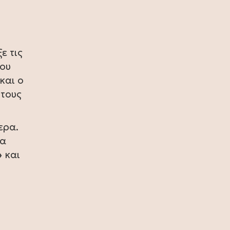
πρωταθλήτρια η Ισπανία, 1-0 την
Αργεντινή στην παράταση (video)
17 Ιουλίου 2026
Σία Κοσιώνη: Και επίσημα στον
ε τις
ΑΝΤ1
που
και ο
17 Ιουλίου 2026
 τους
Νικήτας Κακλαμάνης: Εκπλήρωσε
την τελευταία επιθυμία της Μάρως
Κοντού (photo)
ερα.
Θα
15 Ιουλίου 2026
»
και
Μάρω Κοντού: Πέθανε η σπουδαία
ηθοποιός (video)
13 Ιουλίου 2026
Κωνσταντίνος Καράμπελας:
Επετειακή αναδρομική έκθεση του
βραβευμένου φωτογράφου (photo)