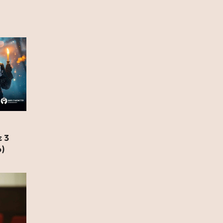
(photo)
10 Ιουλίου 2026
Ζήνα Κουτσελίνη: Συνεχίζει στο
Star με νέα καθημερινή πρωινή
εκπομπή
09 Ιουλίου 2026
Ζήνα Κουτσελίνη: Γιόρτασε το
φινάλε των επιτυχημένων 11
χρόνων της εκπομπής «Αλήθειες με
τη Ζήνα» (photo)
 3
o)
09 Ιουλίου 2026
Ερντογάν για το casus belli: Σχεδόν
κανένας Τούρκος δεν ξέρει τι είναι,
ας μην απασχολούμε τους λαούς
μας με αυτά (video)
08 Ιουλίου 2026