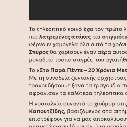
Το τηλεοπτικό κοινό έχει τον πρώτο λ
πιο
λατρεμένες ατάκες
και
στιγμιότ
φέρνουν χαμόγελα όλα αυτά τα χρόν
Σπύρος
θα χαρίσουν έναν αέρα αυτοσ
μοναδικό τρόπο στιγμές που αγαπήθη
Το
«Στο Παρά Πέντε – 20 Χρόνια Με
Με τη συνοδεία ζωντανής ορχήστρας,
τραγουδήσουμε ξανά τα τραγούδια π
σφράγισαν τα καλύτερα τηλεοπτικά σ
Η νοσταλγία συναντά το χιούμορ στι
Καπουτζίδης
, βασιζόμενος στα αιτή
επιστρέφουν για να μας αποκαλύψο
αντιμετώπισαν (ή και όχι!) τα μεγάλ