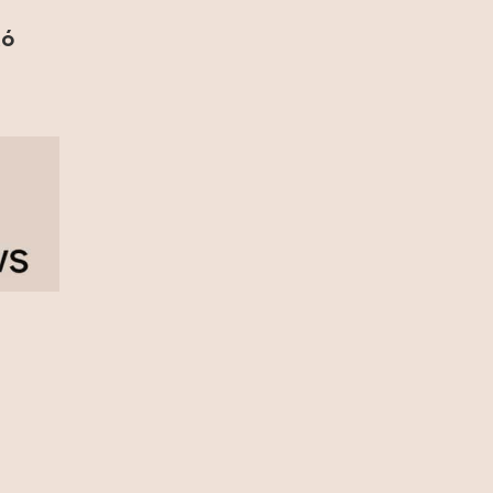
13 Ιουλίου 2026
κό
Ρόη Δανάλη Αποστολοπούλου:
Συνάντηση με τη θρυλική Daphne
Guinness στο Παρίσι (photo)
12 Ιουλίου 2026
Καιρός: Κύμα ζέστης προ των
πυλών – Η θερμοκρασία θα φτάσει
και τους 40 °C (video)
12 Ιουλίου 2026
Fia Vado – Σοφία Σαλβαρίδου: Μια
νέα παρουσία με ξεχωριστή
μουσική ταυτότητα (video)
12 Ιουλίου 2026
DSQUARED2: Διοργάνωσε μια
αποκλειστική βραδιά μόδας στο
κατάστημα Eponymo Glyfada