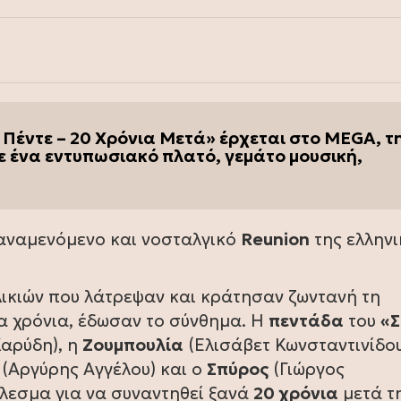
Πέντε – 20 Χρόνια Μετά» έρχεται στο MEGA, τ
 σε ένα εντυπωσιακό πλατό, γεμάτο μουσική,
 αναμενόμενο και νοσταλγικό
Reunion
της ελληνι
λικιών που λάτρεψαν και κράτησαν ζωντανή τη
τα χρόνια, έδωσαν το σύνθημα. Η
πεντάδα
του
«Σ
αρύδη), η
Ζουμπουλία
(Ελισάβετ Κωνσταντινίδου
(Αργύρης Αγγέλου) και ο
Σπύρος
(Γιώργος
λεσμα για να συναντηθεί ξανά
20 χρόνια
μετά τ