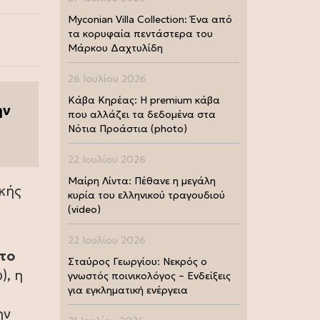
Myconian Villa Collection: Ένα από
τα κορυφαία πεντάστερα του
Μάρκου Δαχτυλίδη
26 Ιουλίου 2026
Κάβα Κηρέας: Η premium κάβα
ην
που αλλάζει τα δεδομένα στα
Νότια Προάστια (photo)
22 Ιουλίου 2026
Μαίρη Λίντα: Πέθανε η μεγάλη
κής
κυρία του ελληνικού τραγουδιού
(video)
22 Ιουλίου 2026
το
Σταύρος Γεωργίου: Νεκρός ο
), η
γνωστός ποινικολόγος – Ενδείξεις
για εγκληματική ενέργεια
ην