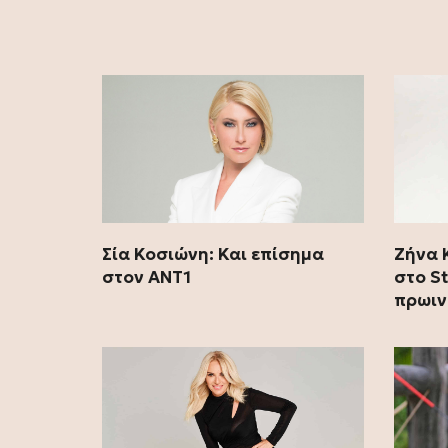
Σία Κοσιώνη: Και επίσημα
Ζήνα 
στον ΑΝΤ1
στο S
πρωιν