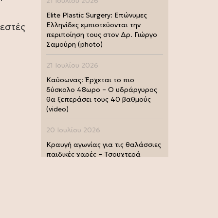
21 Ιουλίου 2026
Elite Plastic Surgery: Επώνυμες
Ελληνίδες εμπιστεύονται την
λεστές
περιποίηση τους στον Δρ. Γιώργο
Σαμούρη (photo)
21 Ιουλίου 2026
Καύσωνας: Έρχεται το πιο
δύσκολο 48ωρο – Ο υδράργυρος
θα ξεπεράσει τους 40 βαθμούς
(video)
20 Ιουλίου 2026
Κραυγή αγωνίας για τις θαλάσσιες
παιδικές χαρές – Τσουχτερά
πρόστιμα από τις Λιμενικές Αρχές
(photo)
20 Ιουλίου 2026
Μουντιάλ 2026: Παγκόσμια