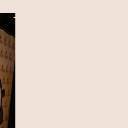
13 Ιουλίου 2026
Ρόη Δανάλη Αποστολοπούλου:
Συνάντηση με τη θρυλική Daphne
Guinness στο Παρίσι (photo)
12 Ιουλίου 2026
Καιρός: Κύμα ζέστης προ των
πυλών – Η θερμοκρασία θα φτάσει
και τους 40 °C (video)
12 Ιουλίου 2026
Fia Vado – Σοφία Σαλβαρίδου: Μια
νέα παρουσία με ξεχωριστή
μουσική ταυτότητα (video)
12 Ιουλίου 2026
DSQUARED2: Διοργάνωσε μια
αποκλειστική βραδιά μόδας στο
κατάστημα Eponymo Glyfada