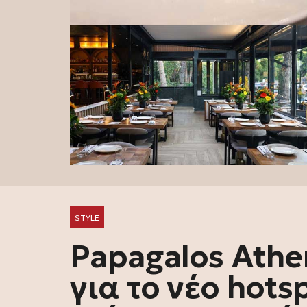
STYLE
Papagalos Athe
για το νέο hots