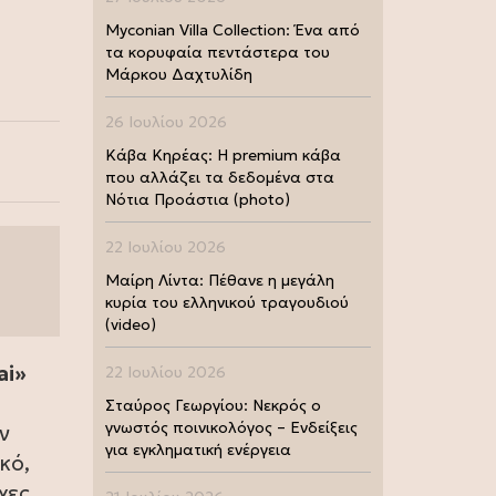
Myconian Villa Collection: Ένα από
τα κορυφαία πεντάστερα του
Μάρκου Δαχτυλίδη
26 Ιουλίου 2026
Κάβα Κηρέας: Η premium κάβα
που αλλάζει τα δεδομένα στα
Νότια Προάστια (photo)
22 Ιουλίου 2026
Μαίρη Λίντα: Πέθανε η μεγάλη
κυρία του ελληνικού τραγουδιού
(video)
ai»
22 Ιουλίου 2026
Σταύρος Γεωργίου: Νεκρός ο
γνωστός ποινικολόγος – Ενδείξεις
ν
για εγκληματική ενέργεια
κό,
χες