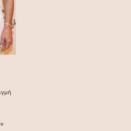
πρωταθλήτρια η Ισπανία, 1-0 την
Αργεντινή στην παράταση (video)
17 Ιουλίου 2026
Σία Κοσιώνη: Και επίσημα στον
ΑΝΤ1
17 Ιουλίου 2026
Νικήτας Κακλαμάνης: Εκπλήρωσε
την τελευταία επιθυμία της Μάρως
Κοντού (photo)
15 Ιουλίου 2026
Μάρω Κοντού: Πέθανε η σπουδαία
ιγμή
ηθοποιός (video)
13 Ιουλίου 2026
Κωνσταντίνος Καράμπελας:
Επετειακή αναδρομική έκθεση του
υν
βραβευμένου φωτογράφου (photo)