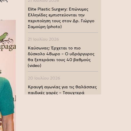
21 Ιουλίου 2026
Elite Plastic Surgery: Επώνυμες
Ελληνίδες εμπιστεύονται την
περιποίηση τους στον Δρ. Γιώργο
Σαμούρη (photo)
21 Ιουλίου 2026
Καύσωνας: Έρχεται το πιο
δύσκολο 48ωρο – Ο υδράργυρος
θα ξεπεράσει τους 40 βαθμούς
(video)
20 Ιουλίου 2026
Κραυγή αγωνίας για τις θαλάσσιες
παιδικές χαρές – Τσουχτερά
πρόστιμα από τις Λιμενικές Αρχές
(photo)
20 Ιουλίου 2026
Μουντιάλ 2026: Παγκόσμια