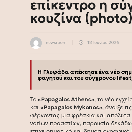
επίκεντρο η σύ
κουζίνα (photo
newsroom
18 Ιουνίου 2026
Η Γλυφάδα απέκτησε ένα νέο σημε
φαγητού και του σύγχρονου lifest
Το
«Papagalos Athens»
, το νέο εγχε
και
«Papagalos Mykonos»
, άνοιξε τ
φέρνοντας μια φρέσκια και απόλυτ
νοτίων προαστίων, παρουσία δεκάδων
επιχειρηματικό και δημοσιογραφικό κ