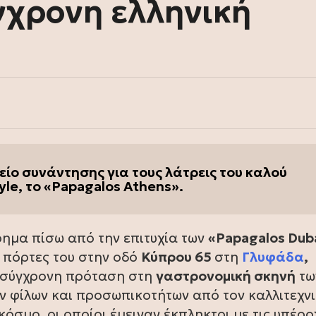
γχρονη ελληνική
)
ίο συνάντησης για τους λάτρεις του καλού
yle, το «Papagalos Athens».
ίρημα πίσω από την επιτυχία των
«Papagalos Dub
ις πόρτες του στην οδό
Κύπρου 65
στη
Γλυφάδα
,
α σύγχρονη πρόταση στη
γαστρονομική σκηνή
τω
 φίλων και προσωπικοτήτων από τον καλλιτεχνι
όσμο, οι οποίοι έμειναν έκπληκτοι με τις υπέρο