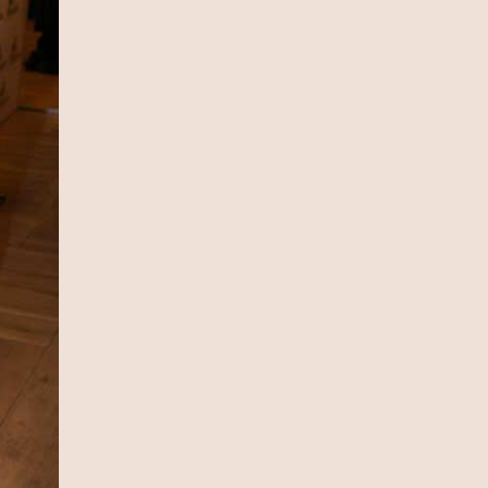
(photo)
10 Ιουλίου 2026
Ζήνα Κουτσελίνη: Συνεχίζει στο
Star με νέα καθημερινή πρωινή
εκπομπή
09 Ιουλίου 2026
Ζήνα Κουτσελίνη: Γιόρτασε το
φινάλε των επιτυχημένων 11
χρόνων της εκπομπής «Αλήθειες με
τη Ζήνα» (photo)
09 Ιουλίου 2026
Ερντογάν για το casus belli: Σχεδόν
κανένας Τούρκος δεν ξέρει τι είναι,
ας μην απασχολούμε τους λαούς
μας με αυτά (video)
08 Ιουλίου 2026