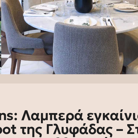
ns: Λαμπερά εγκαίν
pot της Γλυφάδας – Σ