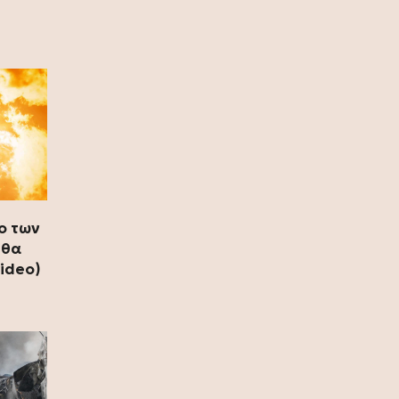
(photo)
10 Ιουλίου 2026
Ζήνα Κουτσελίνη: Συνεχίζει στο
Star με νέα καθημερινή πρωινή
εκπομπή
09 Ιουλίου 2026
Ζήνα Κουτσελίνη: Γιόρτασε το
φινάλε των επιτυχημένων 11
χρόνων της εκπομπής «Αλήθειες με
ο των
τη Ζήνα» (photo)
 θα
09 Ιουλίου 2026
video)
Ερντογάν για το casus belli: Σχεδόν
κανένας Τούρκος δεν ξέρει τι είναι,
ας μην απασχολούμε τους λαούς
μας με αυτά (video)
08 Ιουλίου 2026