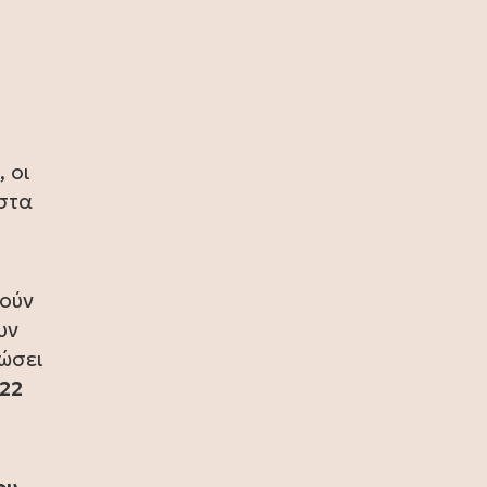
πρωταθλήτρια η Ισπανία, 1-0 την
Αργεντινή στην παράταση (video)
17 Ιουλίου 2026
Σία Κοσιώνη: Και επίσημα στον
ΑΝΤ1
, οι
17 Ιουλίου 2026
στα
Νικήτας Κακλαμάνης: Εκπλήρωσε
την τελευταία επιθυμία της Μάρως
Κοντού (photo)
15 Ιουλίου 2026
οούν
υν
Μάρω Κοντού: Πέθανε η σπουδαία
ηθοποιός (video)
ώσει
 22
13 Ιουλίου 2026
Κωνσταντίνος Καράμπελας:
Επετειακή αναδρομική έκθεση του
βραβευμένου φωτογράφου (photo)