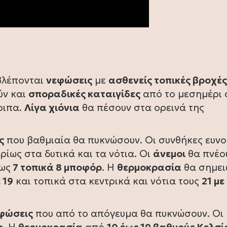
οβλέπονται
νεφώσεις
με
ασθενείς τοπικές βροχές
ύν και
σποραδικές καταιγίδες
από το μεσημέρι 
οιπα.
Λίγα χιόνια
θα πέσουν στα ορεινά της
ς
που βαθμιαία θα πυκνώσουν. Οι συνθήκες ευν
ρίως στα δυτικά και τα νότια. Οι
άνεμοι
θα πνέο
ως
7 τοπικά 8 μποφόρ
. Η
θερμοκρασία
θα σημει
 19
και τοπικά στα κεντρικά και νότια τους
21 με
φώσεις
που από το απόγευμα θα πυκνώσουν. Οι