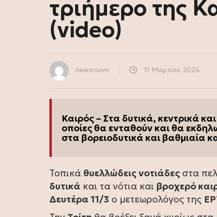
τριήμερο της Κ
(video)
newsroom
11 Μαρτίου 2024
Καιρός – Στα δυτικά, κεντρικά και
οποίες θα ενταθούν και θα εκδηλ
στα βορειοδυτικά και βαθμιαία κ
Τοπικά
θυελλώδεις
νοτιάδες
στα πε
δυτικά
και τα νότια και
βροχερό και
Δευτέρα 11/3
ο μετεωρολόγος της
ΕΡ