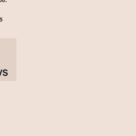
ου.
13 Ιουλίου 2026
Ρόη Δανάλη Αποστολοπούλου:
 5
Συνάντηση με τη θρυλική Daphne
Guinness στο Παρίσι (photo)
12 Ιουλίου 2026
Καιρός: Κύμα ζέστης προ των
πυλών – Η θερμοκρασία θα φτάσει
και τους 40 °C (video)
12 Ιουλίου 2026
Fia Vado – Σοφία Σαλβαρίδου: Μια
νέα παρουσία με ξεχωριστή
μουσική ταυτότητα (video)
12 Ιουλίου 2026
DSQUARED2: Διοργάνωσε μια
αποκλειστική βραδιά μόδας στο
κατάστημα Eponymo Glyfada