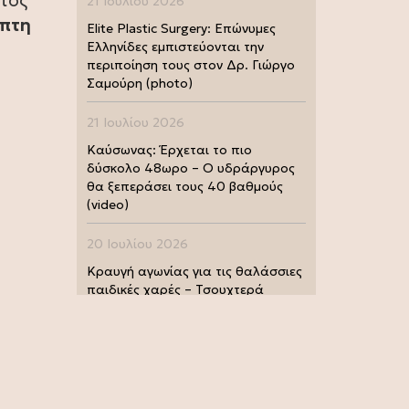
ατος
21 Ιουλίου 2026
πτη
Elite Plastic Surgery: Επώνυμες
Ελληνίδες εμπιστεύονται την
περιποίηση τους στον Δρ. Γιώργο
Σαμούρη (photo)
21 Ιουλίου 2026
Καύσωνας: Έρχεται το πιο
δύσκολο 48ωρο – Ο υδράργυρος
θα ξεπεράσει τους 40 βαθμούς
(video)
20 Ιουλίου 2026
Κραυγή αγωνίας για τις θαλάσσιες
παιδικές χαρές – Τσουχτερά
πρόστιμα από τις Λιμενικές Αρχές
(photo)
20 Ιουλίου 2026
Μουντιάλ 2026: Παγκόσμια