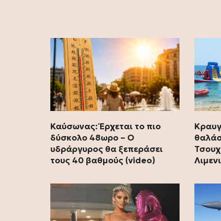
Καύσωνας: Έρχεται το πιο
Κραυγ
δύσκολο 48ωρο – Ο
θαλάσ
υδράργυρος θα ξεπεράσει
Τσουχ
τους 40 βαθμούς (video)
Λιμεν