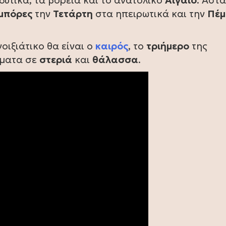
δυτικά, τα βόρεια και το ανατολικό
Αιγαίο
. Άστ
μπόρες
την
Τετάρτη
στα ηπειρωτικά και την
Πέμ
οιξιάτικο θα είναι ο
καιρός
, το
τριήμερο
της
έματα σε
στεριά
και
θάλασσα
.