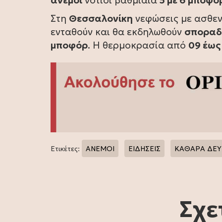
άνεμοι
νότιοι βαθμιαία
5 με 6 μποφό
Στη
Θεσσαλονίκη
νεφώσεις με ασθε
ενταθούν και θα εκδηλωθούν
σποραδι
μποφόρ
. Η θερμοκρασία από
09 έως
Ετικέτες:
ΆΝΕΜΟΙ
ΕΙΔΗΣΕΙΣ
ΚΑΘΑΡΑ ΔΕΥ
Σχε