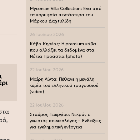
Myconian Villa Collection: Ένα από
τα κορυφαία πεντάστερα του
Μάρκου Δαχτυλίδη
26 Ιουλίου 2026
Κάβα Κηρέας: Η premium κάβα
που αλλάζει τα δεδομένα στα
Νότια Προάστια (photo)
22 Ιουλίου 2026
ι
Μαίρη Λίντα: Πέθανε η μεγάλη
έρι
κυρία του ελληνικού τραγουδιού
(video)
22 Ιουλίου 2026
στα
Σταύρος Γεωργίου: Νεκρός ο
ρό,
γνωστός ποινικολόγος – Ενδείξεις
για εγκληματική ενέργεια