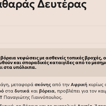
αθαράς Δευτέρας
 βόρεια νεφώσεις με ασθενείς τοπικές βροχές, ο
ωθούν και σποραδικές καταιγίδες από το μεσημ
αι στα υπόλοιπα.
λάγη, μεταφορά
σκόνης
από την
Αφρική
κυρίως 
ρό
στα
δυτικά
και
βόρεια
, προβλέπει για τον και
Τ
Παναγιώτης Γιαννόπουλος.