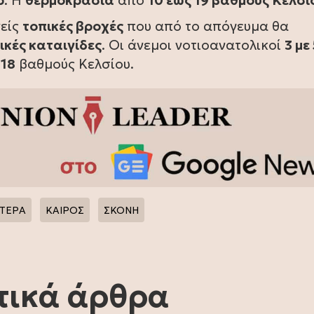
ρ
. Η
θερμοκρασία
από
10 έως 19 βαθμούς Κελσί
νείς
τοπικές βροχές
που από το απόγευμα θα
κές καταιγίδες
. Οι άνεμοι νοτιοανατολικοί
3 με
 18
βαθμούς Κελσίου.
ΤΕΡΑ
ΚΑΙΡΟΣ
ΣΚΟΝΗ
τικά άρθρα