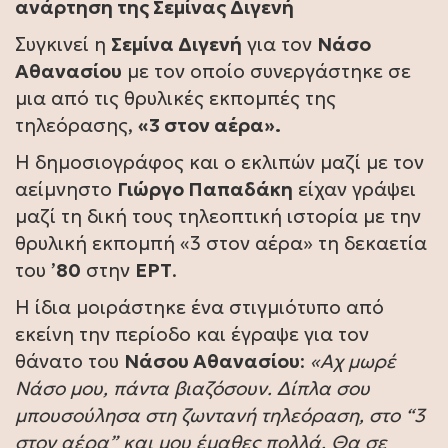
ανάρτηση της Σεμίνας Διγενή
Συγκινεί η
Σεμίνα Διγενή
για τον
Νάσο
Αθανασίου
με τον οποίο συνεργάστηκε σε
μια από τις θρυλικές εκπομπές της
τηλεόρασης,
«3 στον αέρα».
Η δημοσιογράφος και ο εκλιπών μαζί με τον
αείμνηστο
Γιώργο Παπαδάκη
είχαν γράψει
μαζί τη δική τους τηλεοπτική ιστορία με την
θρυλική εκπομπή «3 στον αέρα» τη δεκαετία
του ’
80
στην
ΕΡΤ
.
Η ίδια μοιράστηκε ένα στιγμιότυπο από
εκείνη την περίοδο και έγραψε για τον
θάνατο του
Νάσου Αθανασίου
:
«Αχ μωρέ
Νάσο μου, πάντα βιαζόσουν. Δίπλα σου
μπουσούλησα στη ζωντανή τηλεόραση, στο “3
στον αέρα” και μου έμαθες πολλά. Θα σε