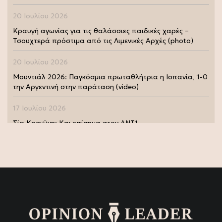
20 Ιουλίου 2026
Κραυγή αγωνίας για τις θαλάσσιες παιδικές χαρές –
Τσουχτερά πρόστιμα από τις Λιμενικές Αρχές (photo)
20 Ιουλίου 2026
Μουντιάλ 2026: Παγκόσμια πρωταθλήτρια η Ισπανία, 1-0
την Αργεντινή στην παράταση (video)
17 Ιουλίου 2026
Σία Κοσιώνη: Και επίσημα στον ΑΝΤ1
17 Ιουλίου 2026
Νικήτας Κακλαμάνης: Εκπλήρωσε την τελευταία επιθυμία
της Μάρως Κοντού (photo)
15 Ιουλίου 2026
Μάρω Κοντού: Πέθανε η σπουδαία ηθοποιός (video)