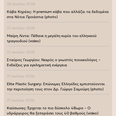
26 Ιουλίου 2026
Κάβα Κηρέας: Η premium κάβα που αλλάζει τα δεδομένα
στα Νότια Προάστια (photo)
22 Ιουλίου 2026
Μαίρη Λίντα: Πέθανε η μεγάλη κυρία του ελληνικού
τραγουδιού (video)
22 Ιουλίου 2026
Σταύρος Γεωργίου: Νεκρός ο γνωστός ποινικολόγος –
Ενδείξεις για εγκληματική ενέργεια
21 Ιουλίου 2026
Elite Plastic Surgery: Επώνυμες Ελληνίδες εμπιστεύονται
την περιποίηση τους στον Δρ. Γιώργο Σαμούρη (photo)
21 Ιουλίου 2026
Καύσωνας: Έρχεται το πιο δύσκολο 48ωρο – Ο
υδράργυρος θα ξεπεράσει τους 40 βαθμούς (video)