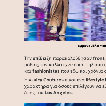
Εμμανουέλα Μάιν
Την
επίδειξη
παρακολούθησαν
front
μόδας, τον καλλιτεχνικό και τηλεοπτ
και
fashionistas
που εδώ και χρόνια 
H
«Juicy Couture»
είναι ένα
lifestyle
χαρακτήρα για όσους επιλέγουν να ε
ζωής του
Los Angeles
.