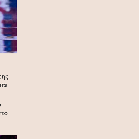
πρωταθλήτρια η Ισπανία, 1-0 την
Αργεντινή στην παράταση (video)
17 Ιουλίου 2026
Σία Κοσιώνη: Και επίσημα στον
ΑΝΤ1
17 Ιουλίου 2026
Νικήτας Κακλαμάνης: Εκπλήρωσε
την τελευταία επιθυμία της Μάρως
Κοντού (photo)
της
ers
15 Ιουλίου 2026
Μάρω Κοντού: Πέθανε η σπουδαία
ηθοποιός (video)
ό
όπο
13 Ιουλίου 2026
Κωνσταντίνος Καράμπελας:
Επετειακή αναδρομική έκθεση του
βραβευμένου φωτογράφου (photo)