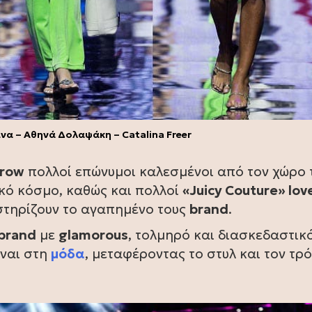
α – Αθηνά Δολαψάκη – Catalina Freer
row
πολλοί επώνυμοι καλεσμένοι από τον χώρο 
ικό κόσμο, καθώς και πολλοί
«Juicy Couture» lov
στηρίζουν το αγαπημένο τους
brand
.
 brand
με
glamorous
, τολμηρό και διασκεδαστικ
ίναι στη
μόδα
, μεταφέροντας το στυλ και τον τρ