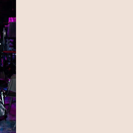
13 Ιουλίου 2026
Ρόη Δανάλη Αποστολοπούλου:
Συνάντηση με τη θρυλική Daphne
Guinness στο Παρίσι (photo)
12 Ιουλίου 2026
Καιρός: Κύμα ζέστης προ των
πυλών – Η θερμοκρασία θα φτάσει
και τους 40 °C (video)
12 Ιουλίου 2026
Fia Vado – Σοφία Σαλβαρίδου: Μια
νέα παρουσία με ξεχωριστή
μουσική ταυτότητα (video)
12 Ιουλίου 2026
DSQUARED2: Διοργάνωσε μια
αποκλειστική βραδιά μόδας στο
κατάστημα Eponymo Glyfada