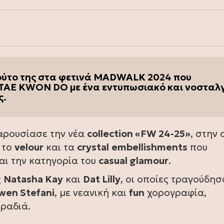
πούτο της στα φετινά MADWALK 2024 που
TAE KWON DO με ένα εντυπωσιακό και νοσταλ
ς.
ρουσίασε την νέα
collection «FW 24-25»
, στην
 το
velour
και τα
crystal
embellishments
που
αι την κατηγορία του
casual glamour
.
ς
Natasha Kay
και
Dat Lilly
, οι οποίες τραγούδησ
wen Stefani
, με νεανική και
fun
χορογραφία,
βραδιά.