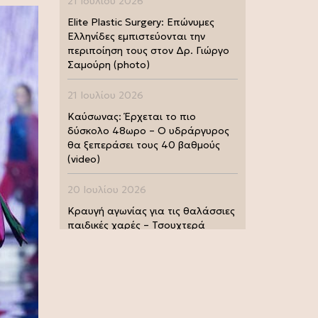
21 Ιουλίου 2026
Elite Plastic Surgery: Επώνυμες
Ελληνίδες εμπιστεύονται την
περιποίηση τους στον Δρ. Γιώργο
Σαμούρη (photo)
21 Ιουλίου 2026
Καύσωνας: Έρχεται το πιο
δύσκολο 48ωρο – Ο υδράργυρος
θα ξεπεράσει τους 40 βαθμούς
(video)
20 Ιουλίου 2026
Κραυγή αγωνίας για τις θαλάσσιες
παιδικές χαρές – Τσουχτερά
πρόστιμα από τις Λιμενικές Αρχές
(photo)
20 Ιουλίου 2026
Μουντιάλ 2026: Παγκόσμια