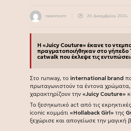
newsroom
20 Δεκεμβρίου 2024
Η «Juicy Couture» έκανε το ντεμ
πραγματοποιήθηκαν στο γήπεδο 
catwalk που έκλεψε τις εντυπώσει
Στο runway, το
international brand
πα
πρωταγωνιστούν τα έντονα χρώματα,
χαρακτηρίζουν την
«Juicy Couture»
κ
Το ξεσηκωτικό act από τις εκρηκτικέ
iconic κομμάτι
«Hollaback Girl»
της
G
ξεχώρισε και απογείωσε την μαγική 