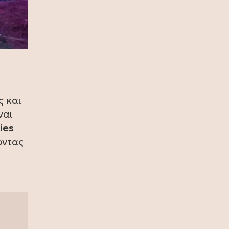
(photo)
10 Ιουλίου 2026
Ζήνα Κουτσελίνη: Συνεχίζει στο
Star με νέα καθημερινή πρωινή
εκπομπή
ο
09 Ιουλίου 2026
ς και
Ζήνα Κουτσελίνη: Γιόρτασε το
φινάλε των επιτυχημένων 11
ναι
χρόνων της εκπομπής «Αλήθειες με
ies
τη Ζήνα» (photo)
ώντας
09 Ιουλίου 2026
Ερντογάν για το casus belli: Σχεδόν
κανένας Τούρκος δεν ξέρει τι είναι,
ας μην απασχολούμε τους λαούς
μας με αυτά (video)
08 Ιουλίου 2026