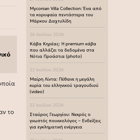
Myconian Villa Collection: Ένα από
τα κορυφαία πεντάστερα του
Μάρκου Δαχτυλίδη
26 Ιουλίου 2026
Κάβα Κηρέας: Η premium κάβα
που αλλάζει τα δεδομένα στα
γικό
Νότια Προάστια (photo)
22 Ιουλίου 2026
Μαίρη Λίντα: Πέθανε η μεγάλη
 οποία
κυρία του ελληνικού τραγουδιού
(video)
22 Ιουλίου 2026
αν το
Σταύρος Γεωργίου: Νεκρός ο
γνωστός ποινικολόγος – Ενδείξεις
για εγκληματική ενέργεια