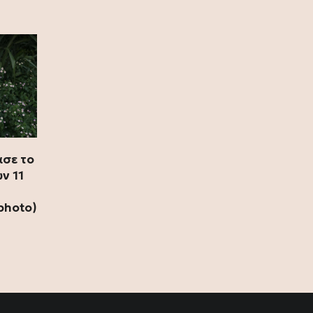
(photo)
10 Ιουλίου 2026
Ζήνα Κουτσελίνη: Συνεχίζει στο
Star με νέα καθημερινή πρωινή
εκπομπή
09 Ιουλίου 2026
Ζήνα Κουτσελίνη: Γιόρτασε το
φινάλε των επιτυχημένων 11
ασε το
χρόνων της εκπομπής «Αλήθειες με
ν 11
τη Ζήνα» (photo)
photo)
09 Ιουλίου 2026
Ερντογάν για το casus belli: Σχεδόν
κανένας Τούρκος δεν ξέρει τι είναι,
ας μην απασχολούμε τους λαούς
μας με αυτά (video)
08 Ιουλίου 2026