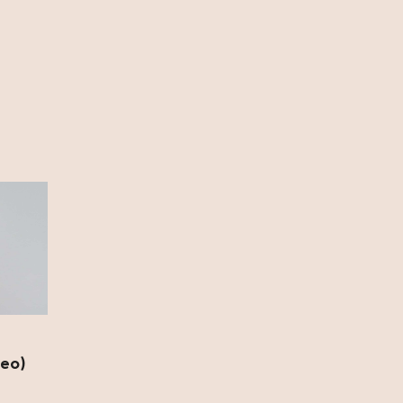
13 Ιουλίου 2026
Ρόη Δανάλη Αποστολοπούλου:
Συνάντηση με τη θρυλική Daphne
Guinness στο Παρίσι (photo)
12 Ιουλίου 2026
Καιρός: Κύμα ζέστης προ των
πυλών – Η θερμοκρασία θα φτάσει
και τους 40 °C (video)
12 Ιουλίου 2026
Fia Vado – Σοφία Σαλβαρίδου: Μια
νέα παρουσία με ξεχωριστή
μουσική ταυτότητα (video)
12 Ιουλίου 2026
DSQUARED2: Διοργάνωσε μια
deo)
αποκλειστική βραδιά μόδας στο
κατάστημα Eponymo Glyfada