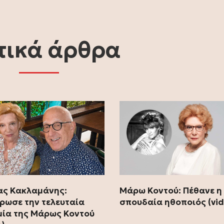
τικά άρθρα
ας Κακλαμάνης:
Μάρω Κοντού: Πέθανε η
ρωσε την τελευταία
σπουδαία ηθοποιός (vi
μία της Μάρως Κοντού