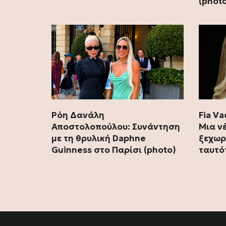
(phot
Ρόη Δανάλη
Fia V
Αποστολοπούλου: Συνάντηση
Μια ν
με τη θρυλική Daphne
ξεχωρ
Guinness στο Παρίσι (photo)
ταυτό