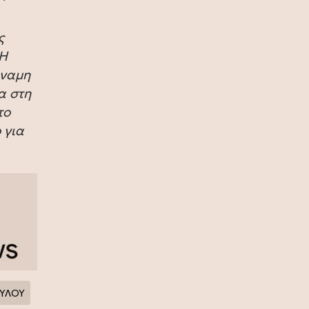
πρωταθλήτρια η Ισπανία, 1-0 την
Αργεντινή στην παράταση (video)
ς
17 Ιουλίου 2026
 Η
Σία Κοσιώνη: Και επίσημα στον
ύναμη
ΑΝΤ1
α στη
17 Ιουλίου 2026
το
 για
Νικήτας Κακλαμάνης: Εκπλήρωσε
την τελευταία επιθυμία της Μάρως
Κοντού (photo)
15 Ιουλίου 2026
Μάρω Κοντού: Πέθανε η σπουδαία
ηθοποιός (video)
13 Ιουλίου 2026
Κωνσταντίνος Καράμπελας:
Επετειακή αναδρομική έκθεση του
ΥΛΟΥ
βραβευμένου φωτογράφου (photo)