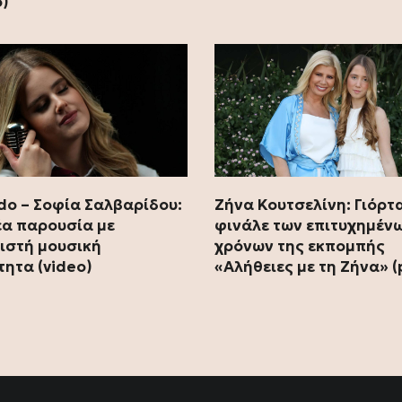
o)
ado – Σοφία Σαλβαρίδου:
Ζήνα Κουτσελίνη: Γιόρτ
έα παρουσία με
φινάλε των επιτυχημένω
ιστή μουσική
χρόνων της εκπομπής
τητα (video)
«Αλήθειες με τη Ζήνα» (