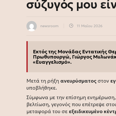
σύζυγός μου εί
newsroom
11 Μαΐου 2026
Εκτός της Μονάδας Εντατικής Θε
Πρωθυπουργώ, Γιώργος Μυλωνάκης
«Ευαγγελισμό».
Μετά τη ρήξη
ανευρύσματος
στον
ε
υποβλήθηκε.
Σύμφωνα με την επίσημη ενημέρωση, 
βελτίωση, γεγονός που επέτρεψε στο
μεταφορά του σε
εξειδικευμένο
κέντ