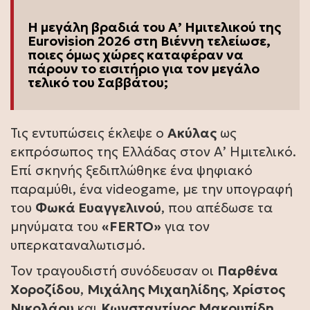
Η μεγάλη βραδιά του Α’ Ημιτελικού της
Eurovision 2026 στη Βιέννη τελείωσε,
ποιες όμως χώρες καταφέραν να
πάρουν το εισιτήριο για τον μεγάλο
τελικό του Σαββάτου;
Τις εντυπώσεις έκλεψε ο
Ακύλας
ως
εκπρόσωπος της Ελλάδας στον Α’ Ημιτελικό.
Επί σκηνής ξεδιπλώθηκε ένα ψηφιακό
παραμύθι, ένα videogame, με την υπογραφή
του
Φωκά Ευαγγελινού
, που απέδωσε τα
μηνύματα του
«FERTO»
για τον
υπερκαταναλωτισμό.
Τον τραγουδιστή συνόδευσαν οι
Παρθένα
Χοροζίδου
,
Μιχάλης Μιχαηλίδης
,
Χρίστος
Νικολάου
και
Κωνσταντίνος Μακρυπίδη.