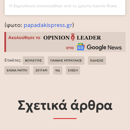
Η δημοσίευση κοινοποιήθηκε από το χρήστη Ioannis Bratakos (@ioannisbratakos)
(φωτο:
papadakispress.gr
)
Ετικέτες:
ΒΟΥΛΕΥΤΗΣ
ΓΙΑΝΝΗΣ ΜΠΡΑΤΑΚΟΣ
ΕΙΔΗΣΕΙΣ
ΈΛΕΝΑ ΡΑΠΤΗ
ΖΕΥΓΑΡΙ
ΝΔ
ΣΧΕΣΗ
Σχετικά άρθρα