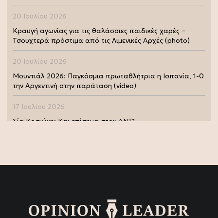
20 Ιουλίου 2026
Κραυγή αγωνίας για τις θαλάσσιες παιδικές χαρές –
Τσουχτερά πρόστιμα από τις Λιμενικές Αρχές (photo)
20 Ιουλίου 2026
Μουντιάλ 2026: Παγκόσμια πρωταθλήτρια η Ισπανία, 1-0
την Αργεντινή στην παράταση (video)
17 Ιουλίου 2026
Σία Κοσιώνη: Και επίσημα στον ΑΝΤ1
17 Ιουλίου 2026
Νικήτας Κακλαμάνης: Εκπλήρωσε την τελευταία επιθυμία
της Μάρως Κοντού (photo)
15 Ιουλίου 2026
Μάρω Κοντού: Πέθανε η σπουδαία ηθοποιός (video)