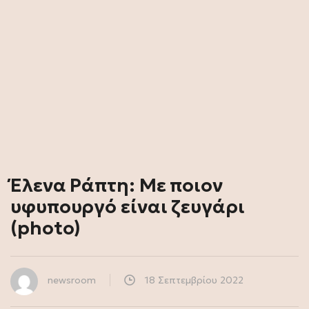
Έλενα Ράπτη: Με ποιον
υφυπουργό είναι ζευγάρι
(photo)
newsroom
18 Σεπτεμβρίου 2022