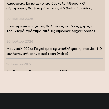
Καύσωνας: Έρχεται το πιο δύσκολο 48ωρο – Ο
υδράργυρος θα ξεπεράσει τους 40 βαθμούς (video)
20 Ιουλίου 2026
Κραυγή αγωνίας για τις θαλάσσιες παιδικές χαρές –
Τσουχτερά πρόστιμα από τις Λιμενικές Αρχές (photo)
20 Ιουλίου 2026
Μουντιάλ 2026: Παγκόσμια πρωταθλήτρια η Ισπανία, 1-0
την Αργεντινή στην παράταση (video)
17 Ιουλίου 2026
Σία Κοσιώνη: Και επίσημα στον ΑΝΤ1
17 Ιουλίου 2026
Νικήτας Κακλαμάνης: Εκπλήρωσε την τελευταία επιθυμία
της Μάρως Κοντού (photo)
15 Ιουλίου 2026