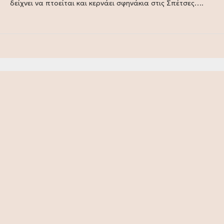
δείχνει να πτοείται και κερνάει σφηνάκια στις Σπέτσες….