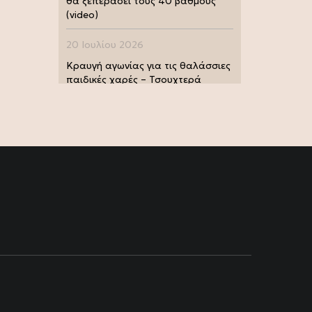
θα ξεπεράσει τους 40 βαθμούς
(video)
20 Ιουλίου 2026
Κραυγή αγωνίας για τις θαλάσσιες
παιδικές χαρές – Τσουχτερά
πρόστιμα από τις Λιμενικές Αρχές
(photo)
20 Ιουλίου 2026
Μουντιάλ 2026: Παγκόσμια
πρωταθλήτρια η Ισπανία, 1-0 την
Αργεντινή στην παράταση (video)
17 Ιουλίου 2026
Σία Κοσιώνη: Και επίσημα στον
ΑΝΤ1
17 Ιουλίου 2026
Νικήτας Κακλαμάνης: Εκπλήρωσε