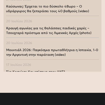
Καύσωνας: Έρχεται το πιο δύσκολο 48ωρο – Ο
υδράργυρος θα ξεπεράσει τους 40 βαθμούς (video)
20 Ιουλίου 2026
Κραυγή αγωνίας για τις θαλάσσιες παιδικές χαρές –
Τσουχτερά πρόστιμα από τις Λιμενικές Αρχές (photo)
20 Ιουλίου 2026
Μουντιάλ 2026: Παγκόσμια πρωταθλήτρια η Ισπανία, 1-0
την Αργεντινή στην παράταση (video)
17 Ιουλίου 2026
Σία Κοσιώνη: Και επίσημα στον ΑΝΤ1
17 Ιουλίου 2026
Νικήτας Κακλαμάνης: Εκπλήρωσε την τελευταία επιθυμία
της Μάρως Κοντού (photo)
15 Ιουλίου 2026