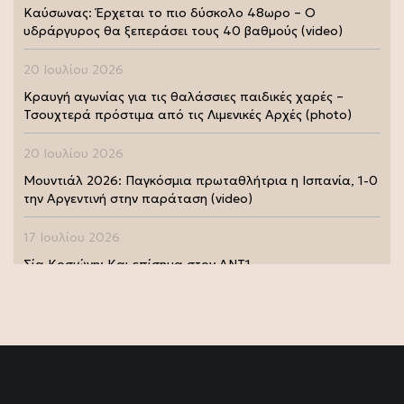
Καύσωνας: Έρχεται το πιο δύσκολο 48ωρο – Ο
υδράργυρος θα ξεπεράσει τους 40 βαθμούς (video)
20 Ιουλίου 2026
Κραυγή αγωνίας για τις θαλάσσιες παιδικές χαρές –
Τσουχτερά πρόστιμα από τις Λιμενικές Αρχές (photo)
20 Ιουλίου 2026
Μουντιάλ 2026: Παγκόσμια πρωταθλήτρια η Ισπανία, 1-0
την Αργεντινή στην παράταση (video)
17 Ιουλίου 2026
Σία Κοσιώνη: Και επίσημα στον ΑΝΤ1
17 Ιουλίου 2026
Νικήτας Κακλαμάνης: Εκπλήρωσε την τελευταία επιθυμία
της Μάρως Κοντού (photo)
15 Ιουλίου 2026