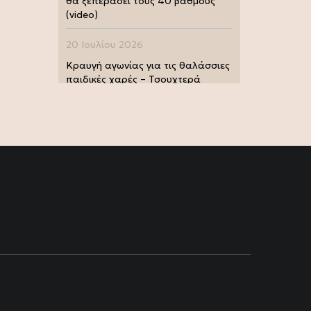
θα ξεπεράσει τους 40 βαθμούς
(video)
20 Ιουλίου 2026
Κραυγή αγωνίας για τις θαλάσσιες
παιδικές χαρές – Τσουχτερά
πρόστιμα από τις Λιμενικές Αρχές
(photo)
20 Ιουλίου 2026
Μουντιάλ 2026: Παγκόσμια
πρωταθλήτρια η Ισπανία, 1-0 την
Αργεντινή στην παράταση (video)
17 Ιουλίου 2026
Σία Κοσιώνη: Και επίσημα στον
ΑΝΤ1
17 Ιουλίου 2026
Νικήτας Κακλαμάνης: Εκπλήρωσε