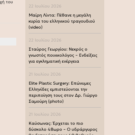
χή του
22 Ιουλίου 2026
Μαίρη Λίντα: Πέθανε η μεγάλη
κυρία του ελληνικού τραγουδιού
(video)
22 Ιουλίου 2026
Σταύρος Γεωργίου: Νεκρός ο
γνωστός ποινικολόγος – Ενδείξεις
για εγκληματική ενέργεια
21 Ιουλίου 2026
Elite Plastic Surgery: Επώνυμες
Ελληνίδες εμπιστεύονται την
περιποίηση τους στον Δρ. Γιώργο
Σαμούρη (photo)
21 Ιουλίου 2026
Καύσωνας: Έρχεται το πιο
δύσκολο 48ωρο – Ο υδράργυρος