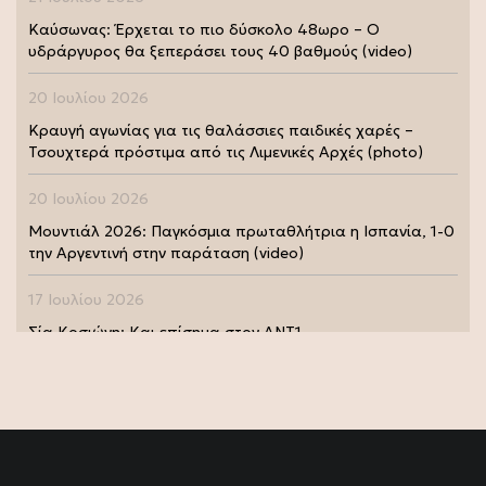
Καύσωνας: Έρχεται το πιο δύσκολο 48ωρο – Ο
υδράργυρος θα ξεπεράσει τους 40 βαθμούς (video)
20 Ιουλίου 2026
Κραυγή αγωνίας για τις θαλάσσιες παιδικές χαρές –
Τσουχτερά πρόστιμα από τις Λιμενικές Αρχές (photo)
20 Ιουλίου 2026
Μουντιάλ 2026: Παγκόσμια πρωταθλήτρια η Ισπανία, 1-0
την Αργεντινή στην παράταση (video)
17 Ιουλίου 2026
Σία Κοσιώνη: Και επίσημα στον ΑΝΤ1
17 Ιουλίου 2026
Νικήτας Κακλαμάνης: Εκπλήρωσε την τελευταία επιθυμία
της Μάρως Κοντού (photo)
15 Ιουλίου 2026