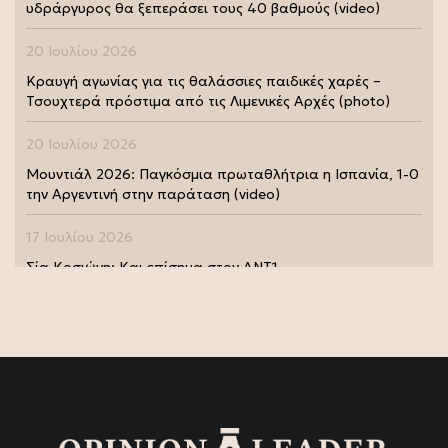
υδράργυρος θα ξεπεράσει τους 40 βαθμούς (video)
20 Ιουλίου 2026
Κραυγή αγωνίας για τις θαλάσσιες παιδικές χαρές –
Τσουχτερά πρόστιμα από τις Λιμενικές Αρχές (photo)
20 Ιουλίου 2026
Μουντιάλ 2026: Παγκόσμια πρωταθλήτρια η Ισπανία, 1-0
την Αργεντινή στην παράταση (video)
17 Ιουλίου 2026
Σία Κοσιώνη: Και επίσημα στον ΑΝΤ1
17 Ιουλίου 2026
Νικήτας Κακλαμάνης: Εκπλήρωσε την τελευταία επιθυμία
της Μάρως Κοντού (photo)
15 Ιουλίου 2026
Μάρω Κοντού: Πέθανε η σπουδαία ηθοποιός (video)