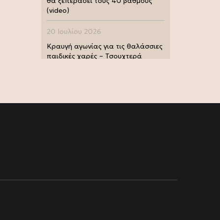
θα ξεπεράσει τους 40 βαθμούς
(video)
20 Ιουλίου 2026
Κραυγή αγωνίας για τις θαλάσσιες
παιδικές χαρές – Τσουχτερά
πρόστιμα από τις Λιμενικές Αρχές
(photo)
20 Ιουλίου 2026
Μουντιάλ 2026: Παγκόσμια
πρωταθλήτρια η Ισπανία, 1-0 την
Αργεντινή στην παράταση (video)
17 Ιουλίου 2026
Σία Κοσιώνη: Και επίσημα στον
ΑΝΤ1
17 Ιουλίου 2026
Νικήτας Κακλαμάνης: Εκπλήρωσε