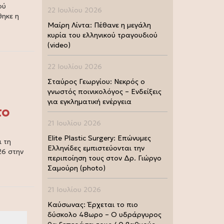
ού
22 Ιουλίου 2026
ηκε η
Μαίρη Λίντα: Πέθανε η μεγάλη
κυρία του ελληνικού τραγουδιού
(video)
22 Ιουλίου 2026
Σταύρος Γεωργίου: Νεκρός ο
γνωστός ποινικολόγος – Ενδείξεις
για εγκληματική ενέργεια
το
21 Ιουλίου 2026
Elite Plastic Surgery: Επώνυμες
 τη
Ελληνίδες εμπιστεύονται την
26 στην
περιποίηση τους στον Δρ. Γιώργο
Σαμούρη (photo)
21 Ιουλίου 2026
Καύσωνας: Έρχεται το πιο
δύσκολο 48ωρο – Ο υδράργυρος