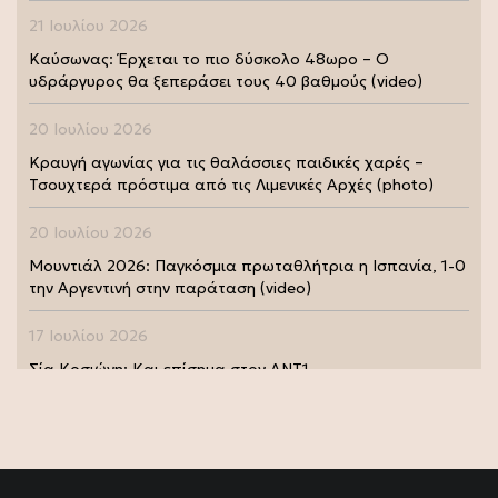
21 Ιουλίου 2026
Καύσωνας: Έρχεται το πιο δύσκολο 48ωρο – Ο
υδράργυρος θα ξεπεράσει τους 40 βαθμούς (video)
20 Ιουλίου 2026
Κραυγή αγωνίας για τις θαλάσσιες παιδικές χαρές –
Τσουχτερά πρόστιμα από τις Λιμενικές Αρχές (photo)
20 Ιουλίου 2026
Μουντιάλ 2026: Παγκόσμια πρωταθλήτρια η Ισπανία, 1-0
την Αργεντινή στην παράταση (video)
17 Ιουλίου 2026
Σία Κοσιώνη: Και επίσημα στον ΑΝΤ1
17 Ιουλίου 2026
Νικήτας Κακλαμάνης: Εκπλήρωσε την τελευταία επιθυμία
της Μάρως Κοντού (photo)