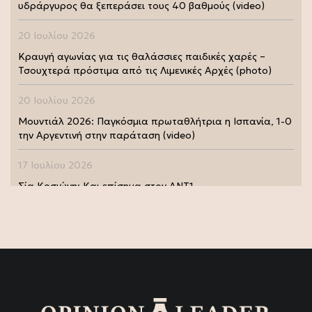
υδράργυρος θα ξεπεράσει τους 40 βαθμούς (video)
20 Ιουλίου 2026
Κραυγή αγωνίας για τις θαλάσσιες παιδικές χαρές –
Τσουχτερά πρόστιμα από τις Λιμενικές Αρχές (photo)
20 Ιουλίου 2026
Μουντιάλ 2026: Παγκόσμια πρωταθλήτρια η Ισπανία, 1-0
την Αργεντινή στην παράταση (video)
17 Ιουλίου 2026
Σία Κοσιώνη: Και επίσημα στον ΑΝΤ1
17 Ιουλίου 2026
Νικήτας Κακλαμάνης: Εκπλήρωσε την τελευταία επιθυμία
της Μάρως Κοντού (photo)
15 Ιουλίου 2026
Μάρω Κοντού: Πέθανε η σπουδαία ηθοποιός (video)