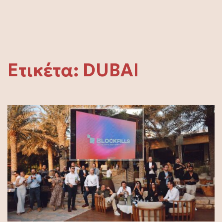
Ετικέτα:
DUBAI