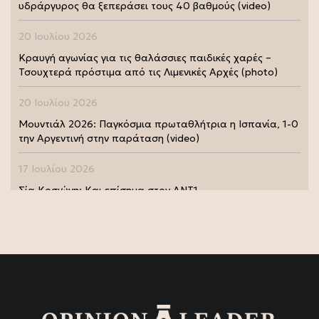
υδράργυρος θα ξεπεράσει τους 40 βαθμούς (video)
20 Ιουλίου 2026
Κραυγή αγωνίας για τις θαλάσσιες παιδικές χαρές –
Τσουχτερά πρόστιμα από τις Λιμενικές Αρχές (photo)
20 Ιουλίου 2026
Μουντιάλ 2026: Παγκόσμια πρωταθλήτρια η Ισπανία, 1-0
την Αργεντινή στην παράταση (video)
17 Ιουλίου 2026
Σία Κοσιώνη: Και επίσημα στον ΑΝΤ1
17 Ιουλίου 2026
Νικήτας Κακλαμάνης: Εκπλήρωσε την τελευταία επιθυμία
της Μάρως Κοντού (photo)
15 Ιουλίου 2026
Μάρω Κοντού: Πέθανε η σπουδαία ηθοποιός (video)