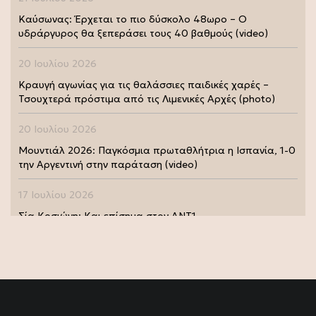
Καύσωνας: Έρχεται το πιο δύσκολο 48ωρο – Ο
υδράργυρος θα ξεπεράσει τους 40 βαθμούς (video)
20 Ιουλίου 2026
Κραυγή αγωνίας για τις θαλάσσιες παιδικές χαρές –
Τσουχτερά πρόστιμα από τις Λιμενικές Αρχές (photo)
20 Ιουλίου 2026
Μουντιάλ 2026: Παγκόσμια πρωταθλήτρια η Ισπανία, 1-0
την Αργεντινή στην παράταση (video)
17 Ιουλίου 2026
Σία Κοσιώνη: Και επίσημα στον ΑΝΤ1
17 Ιουλίου 2026
Νικήτας Κακλαμάνης: Εκπλήρωσε την τελευταία επιθυμία
της Μάρως Κοντού (photo)
15 Ιουλίου 2026