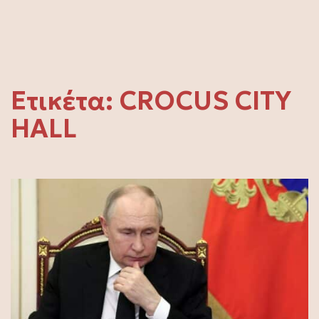
Ετικέτα:
CROCUS CITY
HALL