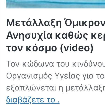
Μετάλλαξη Όμικρον
Ανησυχία καθώς κερ
τον κόσμο (video)
Τον κώδωνα του κινδύνου
Οργανισμός Υγείας για το
εξαπλώνεται η μετάλλαξ
Μετάλλαξη
διαβάζετε το
.
Όμικρον: