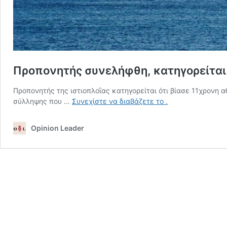
Προπονητής συνελήφθη, κατηγορείται ό
Προπονητής της ιστιοπλοΐας κατηγορείται ότι βίασε 11χρονη 
Προπονητής
σύλληψης που …
Συνεχίστε να διαβάζετε το
.
συνελήφθη,
κατηγορείται
Opinion Leader
ότι
βίασε
11χρονη
αθλήτρια
(video)